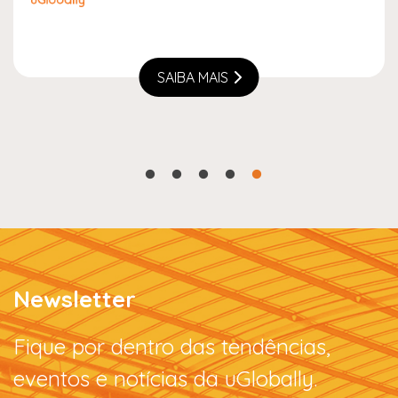
SAIBA MAIS
Newsletter
Fique por dentro das tendências,
eventos e notícias da uGlobally.