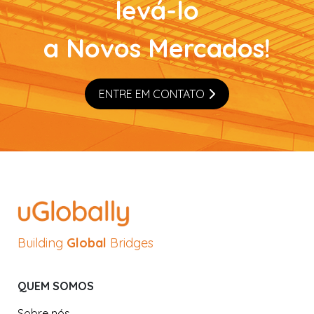
levá-lo
a Novos Mercados!
ENTRE EM CONTATO
Building
Global
Bridges
QUEM SOMOS
Sobre nós